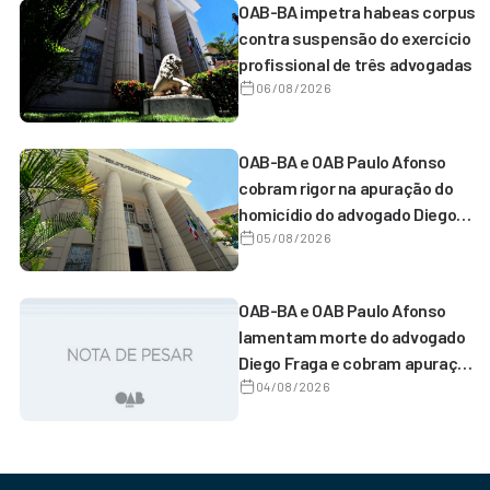
OAB-BA impetra habeas corpus
contra suspensão do exercício
profissional de três advogadas
06/08/2026
OAB-BA e OAB Paulo Afonso
cobram rigor na apuração do
homicídio do advogado Diego
Fraga de Castro
05/08/2026
OAB-BA e OAB Paulo Afonso
lamentam morte do advogado
Diego Fraga e cobram apuração
do homicídio
04/08/2026