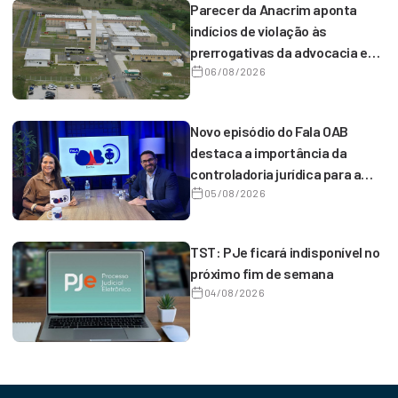
Parecer da Anacrim aponta
indícios de violação às
prerrogativas da advocacia em
captação ambiental no
06/08/2026
Conjunto Penal de Serrinha
Novo episódio do Fala OAB
destaca a importância da
controladoria jurídica para a
gestão estratégica dos
05/08/2026
escritórios
TST: PJe ficará indisponível no
próximo fim de semana
04/08/2026