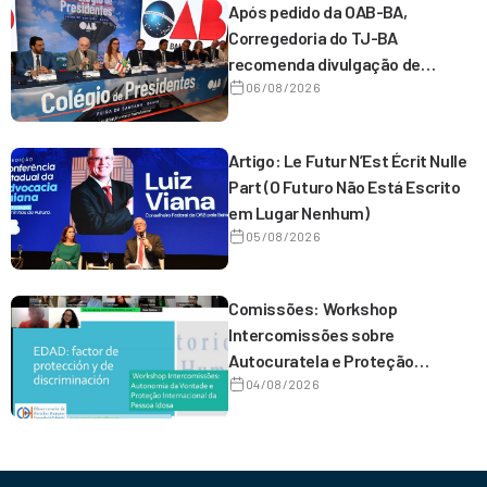
Após pedido da OAB-BA,
Corregedoria do TJ-BA
recomenda divulgação de
horários preferenciais de
06/08/2026
atendimento por magistrados
de 1º grau
Artigo: Le Futur N’Est Écrit Nulle
Part (O Futuro Não Está Escrito
em Lugar Nenhum)
05/08/2026
Comissões: Workshop
Intercomissões sobre
Autocuratela e Proteção
Internacional da Pessoa Idosa
04/08/2026