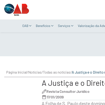
OAB
Benefícios
Serviços
Valorização da Ad
Página Inicial
/
Notícias
/
Todas as notícias
/
A Justiça e o Dire
Revista Consultor Jurídico
17/01/2009
A Folha de S. Paulo deste doming