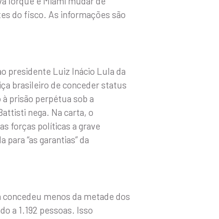
va Iorque e Miami mudar de
es do fisco. As informações são
ao presidente Luiz Inácio Lula da
iça brasileiro de conceder status
o à prisão perpétua sob a
attisti nega. Na carta, o
s forças políticas a grave
 para “as garantias” da
ula concedeu menos da metade dos
do a 1.192 pessoas. Isso