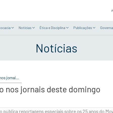
P
vocacia
Notícias
Ética e Disciplina
Publicações
Governa
Notícias
A Justiça e o Direito nos jornais deste domingo
ito nos jornais deste domingo
o publica reportagens especiais sobre os 25 anos do Mo