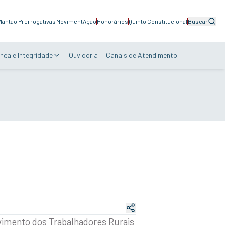
lantão Prerrogativas
MovimentAção
Honorários
Quinto Constitucional
Buscar
nça e Integridade
Ouvidoria
Canais de Atendimento
vimento dos Trabalhadores Rurais