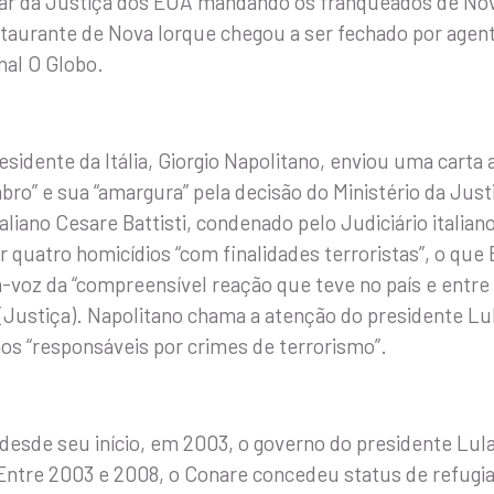
nar da Justiça dos EUA mandando os franqueados de No
aurante de Nova Iorque chegou a ser fechado por agent
nal O Globo.
sidente da Itália, Giorgio Napolitano, enviou uma carta 
bro” e sua “amargura” pela decisão do Ministério da Just
taliano Cesare Battisti, condenado pelo Judiciário italian
quatro homicídios “com finalidades terroristas”, o que B
a-voz da “compreensível reação que teve no país e entre a
(Justiça). Napolitano chama a atenção do presidente Lula
aos “responsáveis por crimes de terrorismo”.
 desde seu início, em 2003, o governo do presidente L
Entre 2003 e 2008, o Conare concedeu status de refugia