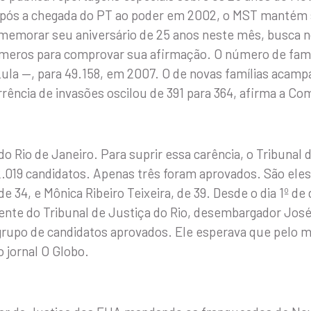
após a chegada do PT ao poder em 2002, o MST mantém s
omemorar seu aniversário de 25 anos neste mês, busca n
 números para comprovar sua afirmação. O número de famí
ula —, para 49.158, em 2007. O de novas famílias acampa
ência de invasões oscilou de 391 para 364, afirma a Com
 do Rio de Janeiro. Para suprir essa carência, o Tribunal
2.019 candidatos. Apenas três foram aprovados. São eles
de 34, e Mônica Ribeiro Teixeira, de 39. Desde o dia 1º d
dente do Tribunal de Justiça do Rio, desembargador José
rupo de candidatos aprovados. Ele esperava que pelo 
 jornal O Globo.