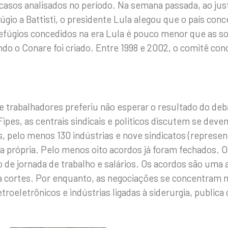
casos analisados no período. Na semana passada, ao justi
fúgio a Battisti, o presidente Lula alegou que o país co
refúgios concedidos na era Lula é pouco menor que as so
o o Conare foi criado. Entre 1998 e 2002, o comitê con
rabalhadores preferiu não esperar o resultado do debat
Fipes, as centrais sindicais e políticos discutem se deve
s, pelo menos 130 indústrias e nove sindicatos (represe
 própria. Pelo menos oito acordos já foram fechados. O
 de jornada de trabalho e salários. Os acordos são uma 
a cortes. Por enquanto, as negociações se concentram 
roeletrônicos e indústrias ligadas à siderurgia, publica