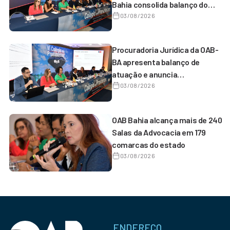
Bahia consolida balanço do
primeiro semestre
03/08/2026
Procuradoria Jurídica da OAB-
BA apresenta balanço de
atuação e anuncia
reestruturação
03/08/2026
OAB Bahia alcança mais de 240
Salas da Advocacia em 179
comarcas do estado
03/08/2026
ENDEREÇO