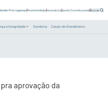
lantão Prerrogativas
MovimentAção
Honorários
Quinto Constitucional
Buscar
nça e Integridade
Ouvidoria
Canais de Atendimento
o pra aprovação da