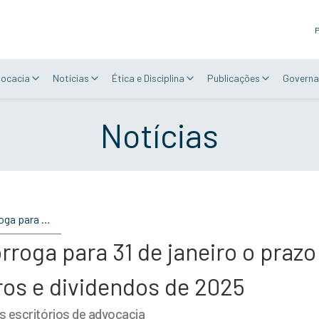
P
vocacia
Notícias
Ética e Disciplina
Publicações
Governa
Notícias
OAB atua e STF prorroga para 31 de janeiro o prazo pra aprovação da distribuição de lucros e dividendos de 2025
rroga para 31 de janeiro o praz
cros e dividendos de 2025
 escritórios de advocacia