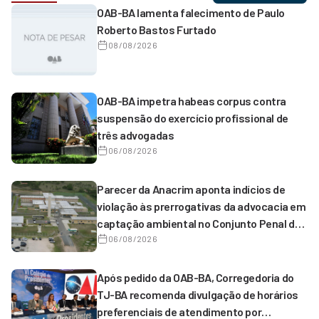
OAB-BA lamenta falecimento de Paulo
Roberto Bastos Furtado
08/08/2026
OAB-BA impetra habeas corpus contra
suspensão do exercício profissional de
três advogadas
06/08/2026
Parecer da Anacrim aponta indícios de
violação às prerrogativas da advocacia em
captação ambiental no Conjunto Penal de
Serrinha
06/08/2026
Após pedido da OAB-BA, Corregedoria do
TJ-BA recomenda divulgação de horários
preferenciais de atendimento por