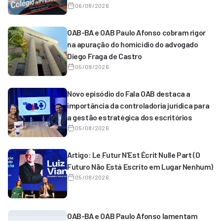
magistrados de 1º grau
06/08/2026
OAB-BA e OAB Paulo Afonso cobram rigor
na apuração do homicídio do advogado
Diego Fraga de Castro
05/08/2026
Novo episódio do Fala OAB destaca a
importância da controladoria jurídica para
a gestão estratégica dos escritórios
05/08/2026
Artigo: Le Futur N’Est Écrit Nulle Part (O
Futuro Não Está Escrito em Lugar Nenhum)
05/08/2026
OAB-BA e OAB Paulo Afonso lamentam