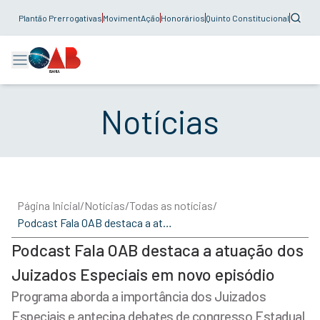
Plantão Prerrogativas
MovimentAção
Honorários
Quinto Constitucional
Notícias
Página Inicial
/
Notícias
/
Todas as notícias
/
Podcast Fala OAB destaca a atuação dos Juizados Especiais em novo episódio
Podcast Fala OAB destaca a atuação dos
Juizados Especiais em novo episódio
Programa aborda a importância dos Juizados
Especiais e antecipa debates de congresso Estadual