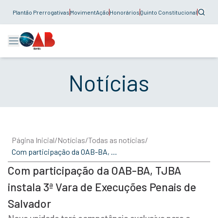
Plantão Prerrogativas
MovimentAção
Honorários
Quinto Constitucional
Notícias
Página Inicial
/
Notícias
/
Todas as notícias
/
Com participação da OAB-BA, TJBA instala 3ª Vara de Execuções Penais de Salvador
Com participação da OAB-BA, TJBA
instala 3ª Vara de Execuções Penais de
Salvador