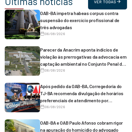
Últimas notícias
VER TODAS
OAB-BA impetra habeas corpus contra
suspensão do exercício profissional de
três advogadas
06/08/2026
Parecer da Anacrim aponta indícios de
violação às prerrogativas da advocacia em
captação ambiental no Conjunto Penal de
Serrinha
06/08/2026
Após pedido da OAB-BA, Corregedoria do
TJ-BA recomenda divulgação de horários
preferenciais de atendimento por
magistrados de 1º grau
06/08/2026
OAB-BA e OAB Paulo Afonso cobram rigor
na apuração do homicídio do advogado