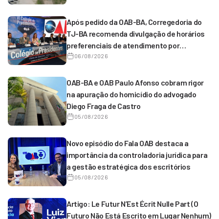
Após pedido da OAB-BA, Corregedoria do
TJ-BA recomenda divulgação de horários
preferenciais de atendimento por
magistrados de 1º grau
06/08/2026
OAB-BA e OAB Paulo Afonso cobram rigor
na apuração do homicídio do advogado
Diego Fraga de Castro
05/08/2026
Novo episódio do Fala OAB destaca a
importância da controladoria jurídica para
a gestão estratégica dos escritórios
05/08/2026
Artigo: Le Futur N’Est Écrit Nulle Part (O
Futuro Não Está Escrito em Lugar Nenhum)