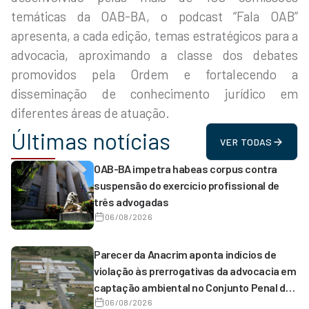
temáticas da OAB-BA, o podcast “Fala OAB”
apresenta, a cada edição, temas estratégicos para a
advocacia, aproximando a classe dos debates
promovidos pela Ordem e fortalecendo a
disseminação de conhecimento jurídico em
diferentes áreas de atuação.
Últimas notícias
VER TODAS
OAB-BA impetra habeas corpus contra
suspensão do exercício profissional de
três advogadas
06/08/2026
Parecer da Anacrim aponta indícios de
violação às prerrogativas da advocacia em
captação ambiental no Conjunto Penal de
Serrinha
06/08/2026