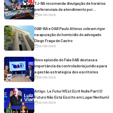
TJ-BA recomenda divulgação de horários
preferenciais de atendimento por
magistrados de 1º grau
06/08/2026
OAB-BA e OAB Paulo Afonso cobram rigor
na apuração do homicídio do advogado
Diego Fraga de Castro
05/08/2026
Novo episódio do Fala OAB destaca a
importância da controladoria jurídica para
a gestão estratégica dos escritórios
05/08/2026
Artigo: Le Futur N’Est Écrit Nulle Part (O
Futuro Não Está Escrito em Lugar Nenhum)
05/08/2026