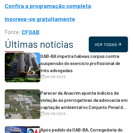
Confira a programação completa
Inscreva-se gratuitamente
Fonte:
CFOAB
Últimas notícias
VER TODAS
OAB-BA impetra habeas corpus contra
suspensão do exercício profissional de
três advogadas
06/08/2026
Parecer da Anacrim aponta indícios de
violação às prerrogativas da advocacia em
captação ambiental no Conjunto Penal de
Serrinha
06/08/2026
Após pedido da OAB-BA, Corregedoria do