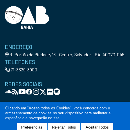
ENDEREÇO
R. Portão da Piedade, 16 - Centro, Salvador - BA, 40070-045
TELEFONES
(71) 3329-8900
REDES SOCIAIS
Clicando em "Aceito todos os Cookies", você concorda com o
armazenamento de cookies no seu dispositivo para melhorar a
© Copyright OAB-BA. All Rights Reserved
experiência e navegação no site.
Política de privacidade
Termos de serviço
Código de conduta
Canal de denúncia
Preferências
Rejeitar Todos
Aceitar Todos