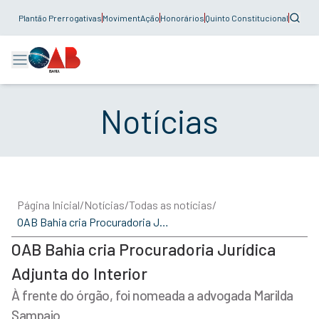
Plantão Prerrogativas
MovimentAção
Honorários
Quinto Constitucional
Notícias
Página Inicial
/
Notícias
/
Todas as notícias
/
OAB Bahia cria Procuradoria Jurídica Adjunta do Interior
OAB Bahia cria Procuradoria Jurídica
Adjunta do Interior
À frente do órgão, foi nomeada a advogada Marilda
Sampaio