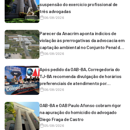
suspensão do exercício profissional de
três advogadas
06/08/2026
Parecer da Anacrim aponta indícios de
violação às prerrogativas da advocacia em
captação ambiental no Conjunto Penal de
Serrinha
06/08/2026
Após pedido da OAB-BA, Corregedoria do
TJ-BA recomenda divulgação de horários
preferenciais de atendimento por
magistrados de 1º grau
06/08/2026
OAB-BA e OAB Paulo Afonso cobram rigor
na apuração do homicídio do advogado
Diego Fraga de Castro
05/08/2026