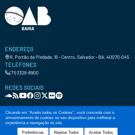
ENDEREÇO
R. Portão da Piedade, 16 - Centro, Salvador - BA, 40070-045
TELEFONES
(71) 3329-8900
REDES SOCIAIS
Clicando em "Aceito todos os Cookies", você concorda com o
armazenamento de cookies no seu dispositivo para melhorar a
© Copyright OAB-BA. All Rights Reserved
experiência e navegação no site.
Política de privacidade
Termos de serviço
Código de conduta
Canal de denúncia
Preferências
Rejeitar Todos
Aceitar Todos