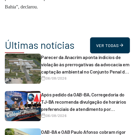
Bahia”, declarou.
Últimas notícias
VER TODAS
Parecer da Anacrim aponta indícios de
violação às prerrogativas da advocacia em
captação ambiental no Conjunto Penal de
Serrinha
06/08/2026
Após pedido da OAB-BA, Corregedoria do
TJ-BA recomenda divulgação de horários
preferenciais de atendimento por
magistrados de 1º grau
06/08/2026
OAB-BA e OAB Paulo Afonso cobram rigor