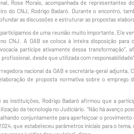
onal, Rose Morais, acompanhada de representantes do
iro do CNJ, Rodrigo Badaró. Durante o encontro, tam
rofundar as discussões e estruturar as propostas elabo
ó, participamos de uma reunião muito importante. Ele v
ial no CNJ. A OAB se coloca à inteira disposição para
vocacia participe ativamente dessa transformação”, a
 profissional, desde que utilizada com responsabilidade
regedora nacional da OAB e secretária-geral adjunta, C
laboração de proposta normativa sobre o emprego da in
e as instituições, Rodrigo Badaró afirmou que a partic
tilização da tecnologia no Judiciário. “Não há avanço po
lhando conjuntamente para aperfeiçoar o provimento sob
024, que estabeleceu parâmetros iniciais para o tema, 