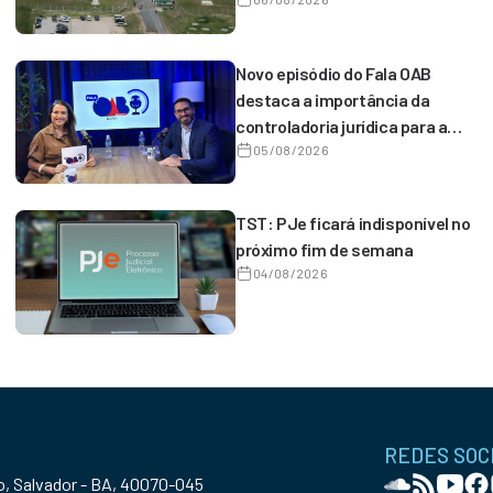
captação ambiental no
Conjunto Penal de Serrinha
Novo episódio do Fala OAB
destaca a importância da
controladoria jurídica para a
gestão estratégica dos
05/08/2026
escritórios
TST: PJe ficará indisponível no
próximo fim de semana
04/08/2026
REDES SOC
ro, Salvador - BA, 40070-045