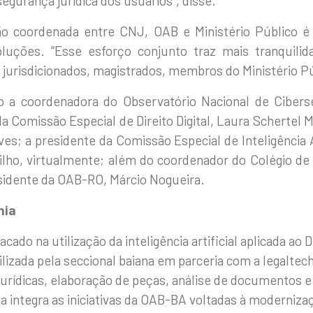
egurança jurídica dos usuários”, disse.
ão coordenada entre CNJ, OAB e Ministério Público é 
uções. “Esse esforço conjunto traz mais tranquili
 jurisdicionados, magistrados, membros do Ministério P
a coordenadora do Observatório Nacional de Cibersegu
a Comissão Especial de Direito Digital, Laura Schertel
ves; a presidente da Comissão Especial de Inteligência Ar
ilho, virtualmente; além do coordenador do Colégio de
sidente da OAB-RO, Márcio Nogueira.
hia
o na utilização da inteligência artificial aplicada ao D
bilizada pela seccional baiana em parceria com a legaltec
jurídicas, elaboração de peças, análise de documentos e
ma integra as iniciativas da OAB-BA voltadas à moderniza