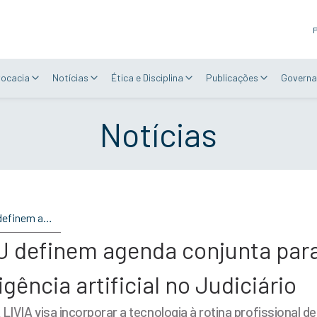
P
vocacia
Notícias
Ética e Disciplina
Publicações
Governa
Notícias
OAB Nacional e CNJ definem agenda conjunta para regulamentação e uso ético da inteligência artificial no Judiciário
J definem agenda conjunta par
igência artificial no Judiciário
LIVIA visa incorporar a tecnologia à rotina profissional d