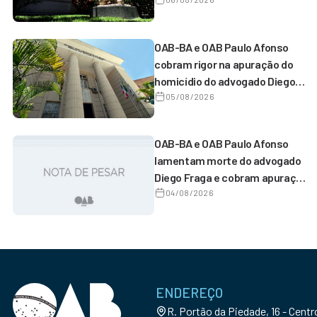
OAB-BA e OAB Paulo Afonso
cobram rigor na apuração do
homicídio do advogado Diego
Fraga de Castro
05/08/2026
OAB-BA e OAB Paulo Afonso
lamentam morte do advogado
Diego Fraga e cobram apuração
do homicídio
04/08/2026
ENDEREÇO
R. Portão da Piedade, 16 - Cent