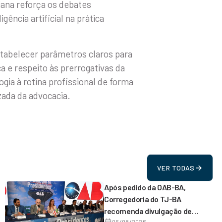
iana reforça os debates
ência artificial na prática
stabelecer parâmetros claros para
a e respeito às prerrogativas da
gia à rotina profissional de forma
zada da advocacia.
VER TODAS
Após pedido da OAB-BA,
Corregedoria do TJ-BA
recomenda divulgação de
06/08/2026