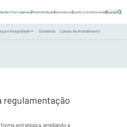
lantão Prerrogativas
MovimentAção
Honorários
Quinto Constitucional
Buscar
nça e Integridade
Ouvidoria
Canais de Atendimento
a regulamentação
e forma estratégica, ampliando a