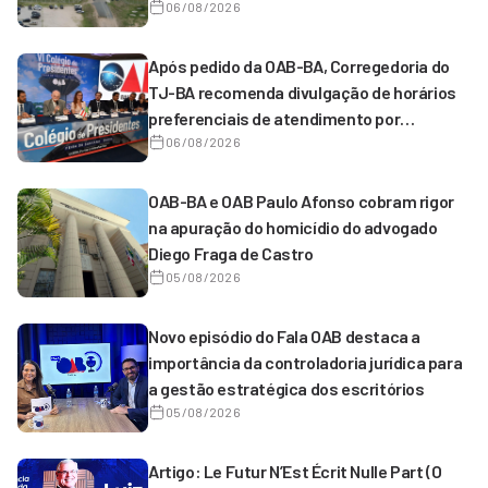
Serrinha
06/08/2026
Após pedido da OAB-BA, Corregedoria do
TJ-BA recomenda divulgação de horários
preferenciais de atendimento por
magistrados de 1º grau
06/08/2026
OAB-BA e OAB Paulo Afonso cobram rigor
na apuração do homicídio do advogado
Diego Fraga de Castro
05/08/2026
Novo episódio do Fala OAB destaca a
importância da controladoria jurídica para
a gestão estratégica dos escritórios
05/08/2026
Artigo: Le Futur N’Est Écrit Nulle Part (O