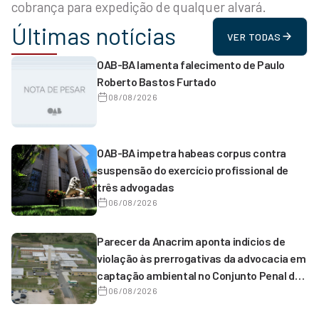
cobrança para expedição de qualquer alvará.
Últimas notícias
VER TODAS
OAB-BA lamenta falecimento de Paulo
Roberto Bastos Furtado
08/08/2026
OAB-BA impetra habeas corpus contra
suspensão do exercício profissional de
três advogadas
06/08/2026
Parecer da Anacrim aponta indícios de
violação às prerrogativas da advocacia em
captação ambiental no Conjunto Penal de
Serrinha
06/08/2026