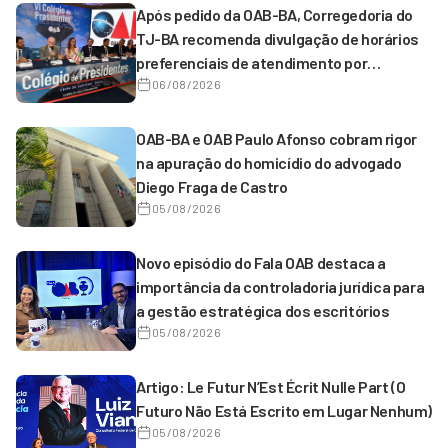
Após pedido da OAB-BA, Corregedoria do
TJ-BA recomenda divulgação de horários
preferenciais de atendimento por
magistrados de 1º grau
06/08/2026
OAB-BA e OAB Paulo Afonso cobram rigor
na apuração do homicídio do advogado
Diego Fraga de Castro
05/08/2026
Novo episódio do Fala OAB destaca a
importância da controladoria jurídica para
a gestão estratégica dos escritórios
05/08/2026
Artigo: Le Futur N’Est Écrit Nulle Part (O
Futuro Não Está Escrito em Lugar Nenhum)
05/08/2026