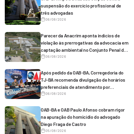
suspensão do exercício profissional de
três advogadas
06/08/2026
Parecer da Anacrim aponta indícios de
violação às prerrogativas da advocacia em
captação ambiental no Conjunto Penal de
Serrinha
06/08/2026
Após pedido da OAB-BA, Corregedoria do
TJ-BA recomenda divulgação de horários
preferenciais de atendimento por
magistrados de 1º grau
06/08/2026
OAB-BA e OAB Paulo Afonso cobram rigor
na apuração do homicídio do advogado
Diego Fraga de Castro
05/08/2026