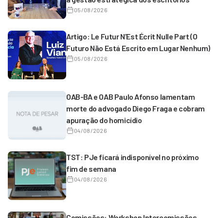
05/08/2026
Artigo: Le Futur N’Est Écrit Nulle Part (O
Futuro Não Está Escrito em Lugar Nenhum)
05/08/2026
OAB-BA e OAB Paulo Afonso lamentam
morte do advogado Diego Fraga e cobram
apuração do homicídio
04/08/2026
TST: PJe ficará indisponível no próximo
fim de semana
04/08/2026
Comissões: Workshop Intercomissões