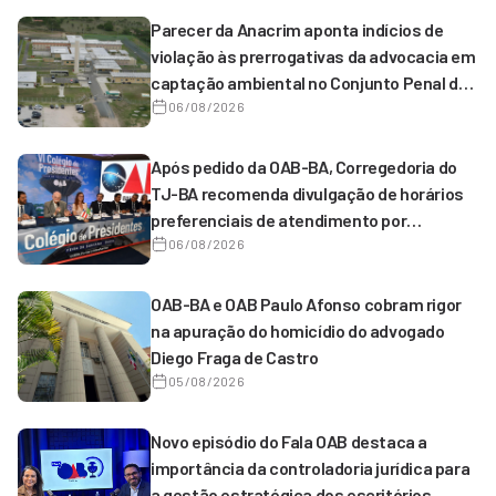
Parecer da Anacrim aponta indícios de
violação às prerrogativas da advocacia em
captação ambiental no Conjunto Penal de
Serrinha
06/08/2026
Após pedido da OAB-BA, Corregedoria do
TJ-BA recomenda divulgação de horários
preferenciais de atendimento por
magistrados de 1º grau
06/08/2026
OAB-BA e OAB Paulo Afonso cobram rigor
na apuração do homicídio do advogado
Diego Fraga de Castro
05/08/2026
Novo episódio do Fala OAB destaca a
importância da controladoria jurídica para
a gestão estratégica dos escritórios