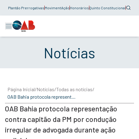
Plantão Prerrogativas
MovimentAção
Honorários
Quinto Constitucional
Notícias
Página Inicial
/
Notícias
/
Todas as notícias
/
OAB Bahia protocola representação contra capitão da PM por condução irregular de advogada durante ação policial
OAB Bahia protocola representação
contra capitão da PM por condução
irregular de advogada durante ação