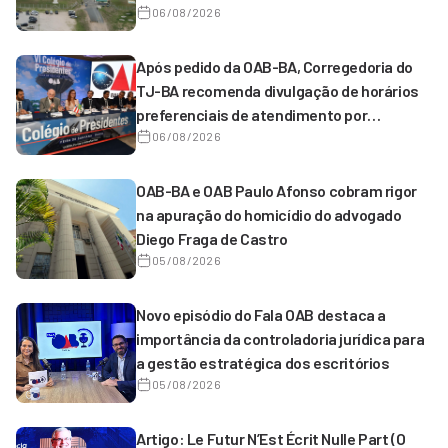
Serrinha
06/08/2026
Após pedido da OAB-BA, Corregedoria do
TJ-BA recomenda divulgação de horários
preferenciais de atendimento por
magistrados de 1º grau
06/08/2026
OAB-BA e OAB Paulo Afonso cobram rigor
na apuração do homicídio do advogado
Diego Fraga de Castro
05/08/2026
Novo episódio do Fala OAB destaca a
importância da controladoria jurídica para
a gestão estratégica dos escritórios
05/08/2026
Artigo: Le Futur N’Est Écrit Nulle Part (O