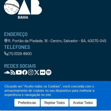
ENDEREÇO
R. Portão da Piedade, 16 - Centro, Salvador - BA, 40070-045
TELEFONES
(71) 3329-8900
REDES SOCIAIS
Clicando em "Aceito todos os Cookies", você concorda com o
armazenamento de cookies no seu dispositivo para melhorar a
© Copyright OAB-BA. All Rights Reserved
experiência e navegação no site.
Política de privacidade
Termos de serviço
Código de conduta
Canal de denúncia
Preferências
Rejeitar Todos
Aceitar Todos
Designed by
NVGO