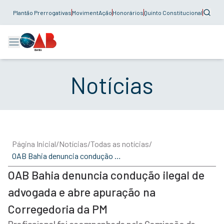
Plantão Prerrogativas
MovimentAção
Honorários
Quinto Constitucional
Notícias
Página Inicial
/
Notícias
/
Todas as notícias
/
OAB Bahia denuncia condução ilegal de advogada e abre apuração na Corregedoria da PM
OAB Bahia denuncia condução ilegal de
advogada e abre apuração na
Corregedoria da PM