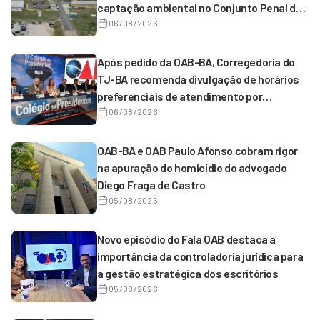
captação ambiental no Conjunto Penal de
Serrinha
06/08/2026
Após pedido da OAB-BA, Corregedoria do
TJ-BA recomenda divulgação de horários
preferenciais de atendimento por
magistrados de 1º grau
06/08/2026
OAB-BA e OAB Paulo Afonso cobram rigor
na apuração do homicídio do advogado
Diego Fraga de Castro
05/08/2026
Novo episódio do Fala OAB destaca a
importância da controladoria jurídica para
a gestão estratégica dos escritórios
05/08/2026