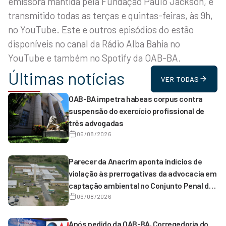
emissora mantida pela Fundação Paulo Jackson, é
transmitido todas as terças e quintas-feiras, às 9h,
no YouTube. Este e outros episódios do estão
disponíveis no canal da Rádio Alba Bahia no
YouTube e também no Spotify da OAB-BA.
Últimas notícias
VER TODAS
OAB-BA impetra habeas corpus contra
suspensão do exercício profissional de
três advogadas
06/08/2026
Parecer da Anacrim aponta indícios de
violação às prerrogativas da advocacia em
captação ambiental no Conjunto Penal de
Serrinha
06/08/2026
Após pedido da OAB-BA, Corregedoria do