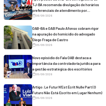
TJ-BA recomenda divulgação de horários
preferenciais de atendimento por
magistrados de 1º grau
06/08/2026
OAB-BA e OAB Paulo Afonso cobram rigor
na apuração do homicídio do advogado
Diego Fraga de Castro
05/08/2026
Novo episódio do Fala OAB destaca a
importância da controladoria jurídica para
a gestão estratégica dos escritórios
05/08/2026
Artigo: Le Futur N’Est Écrit Nulle Part (O
Futuro Não Está Escrito em Lugar Nenhum)
05/08/2026