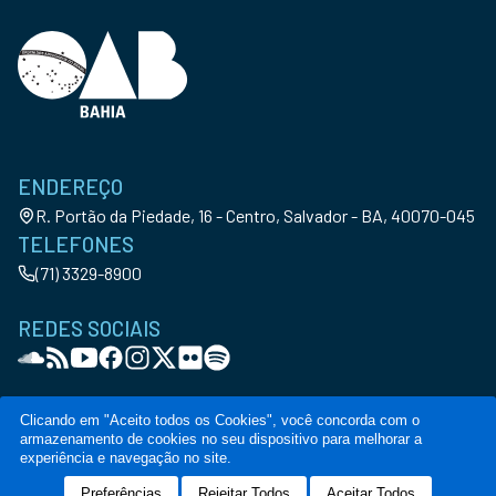
ENDEREÇO
R. Portão da Piedade, 16 - Centro, Salvador - BA, 40070-045
TELEFONES
(71) 3329-8900
REDES SOCIAIS
Clicando em "Aceito todos os Cookies", você concorda com o
armazenamento de cookies no seu dispositivo para melhorar a
© Copyright OAB-BA. All Rights Reserved
experiência e navegação no site.
Política de privacidade
Termos de serviço
Código de conduta
Canal de denúncia
Preferências
Rejeitar Todos
Aceitar Todos