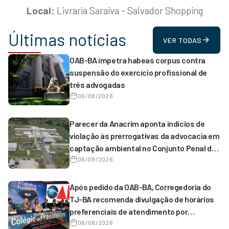
Local:
Livraria Saraiva - Salvador Shopping
Últimas notícias
VER TODAS
OAB-BA impetra habeas corpus contra
suspensão do exercício profissional de
três advogadas
06/08/2026
Parecer da Anacrim aponta indícios de
violação às prerrogativas da advocacia em
captação ambiental no Conjunto Penal de
Serrinha
06/08/2026
Após pedido da OAB-BA, Corregedoria do
TJ-BA recomenda divulgação de horários
preferenciais de atendimento por
magistrados de 1º grau
06/08/2026