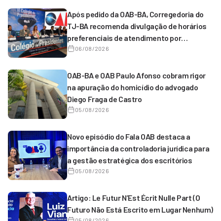
Após pedido da OAB-BA, Corregedoria do
TJ-BA recomenda divulgação de horários
preferenciais de atendimento por
magistrados de 1º grau
06/08/2026
OAB-BA e OAB Paulo Afonso cobram rigor
na apuração do homicídio do advogado
Diego Fraga de Castro
05/08/2026
Novo episódio do Fala OAB destaca a
importância da controladoria jurídica para
a gestão estratégica dos escritórios
05/08/2026
Artigo: Le Futur N’Est Écrit Nulle Part (O
Futuro Não Está Escrito em Lugar Nenhum)
05/08/2026