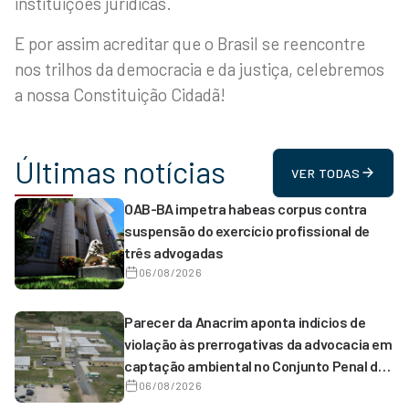
instituições jurídicas.
E por assim acreditar que o Brasil se reencontre
nos trilhos da democracia e da justiça, celebremos
a nossa Constituição Cidadã!
Últimas notícias
VER TODAS
OAB-BA impetra habeas corpus contra
suspensão do exercício profissional de
três advogadas
06/08/2026
Parecer da Anacrim aponta indícios de
violação às prerrogativas da advocacia em
captação ambiental no Conjunto Penal de
Serrinha
06/08/2026