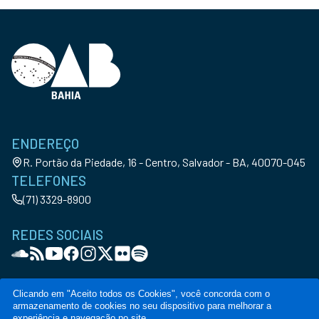
ENDEREÇO
R. Portão da Piedade, 16 - Centro, Salvador - BA, 40070-045
TELEFONES
(71) 3329-8900
REDES SOCIAIS
Clicando em "Aceito todos os Cookies", você concorda com o
armazenamento de cookies no seu dispositivo para melhorar a
© Copyright OAB-BA. All Rights Reserved
experiência e navegação no site.