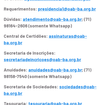
Requerimentos:
presidencia1@oab-ba.org.br
Dúvidas:
atendimento@oab-ba.org.br
; (71)
98164-2606 (somente Whatsapp)
Central de Certidões:
assinaturas@oab-
ba.org.br
Secretaria de Inscrições:
secretariadeincricoes@oab-ba.org.br
Anuidades:
anuidades@oab-ba.org.br
; (71)
98158-7540 (somente Whatsapp)
Secretaria de Sociedades:
sociedades@oab-
ba.org.br
Tesouraria:
tesouraria@oab-ba.org.br