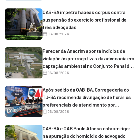
OAB-BA impetra habeas corpus contra
suspensão do exercício profissional de
três advogadas
06/08/2026
Parecer da Anacrim aponta indícios de
violação às prerrogativas da advocacia em
captação ambiental no Conjunto Penal de
Serrinha
06/08/2026
Após pedido da OAB-BA, Corregedoria do
TJ-BA recomenda divulgação de horários
preferenciais de atendimento por
magistrados de 1º grau
06/08/2026
OAB-BA e OAB Paulo Afonso cobram rigor
na apuração do homicídio do advogado